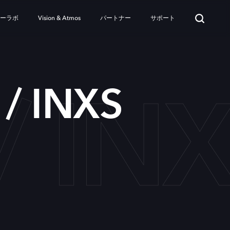
ターラボ
Vision & Atmos
パートナー
サポート
/ IN
 / INXS