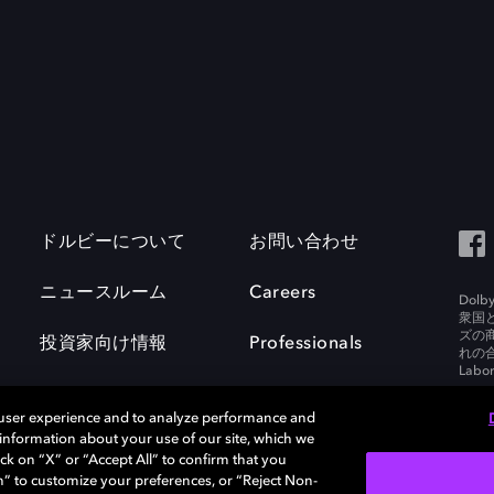
ドルビーについて
お問い合わせ
ニュースルーム
Careers
Do
衆国
ズの
投資家向け情報
Professionals
れの合
Labora
 user experience and to analyze performance and
e information about your use of our site, which we
ck on “X” or “Accept All” to confirm that you
n” to customize your preferences, or “Reject Non-
policy
EU funding