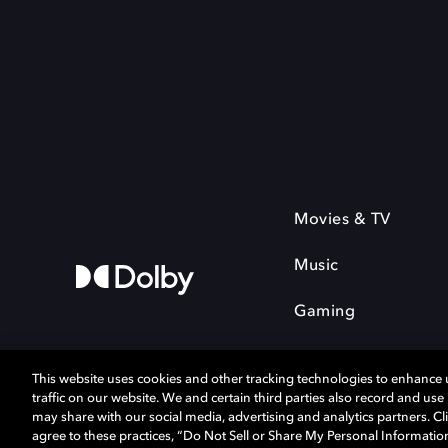
Movies & TV
Music
Gaming
This website uses cookies and other tracking technologies to enhance
traffic on our website. We and certain third parties also record and us
Cookie Manager
Privacy policy
may share with our social media, advertising and analytics partners. Cli
agree to these practices, “Do Not Sell or Share My Personal Informatio
Responsible Disclosure Policy
Cookie 