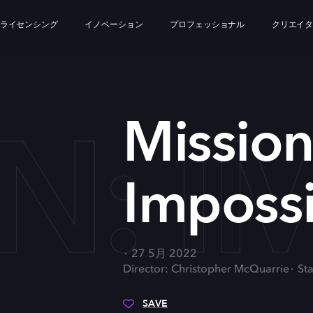
ライセンシング
イノベーション
プロフェッショナル
クリエイ
N: I
Mission
Impossi
27 5月 2022
Director: Christopher McQuarrie
St
SAVE