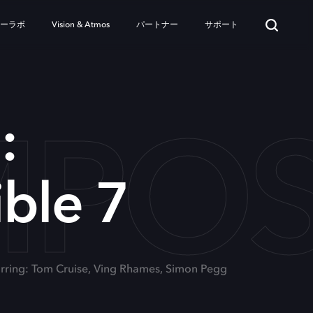
ターラボ
Vision & Atmos
パートナー
サポート
MPOS
:
ble 7
arring: Tom Cruise, Ving Rhames, Simon Pegg