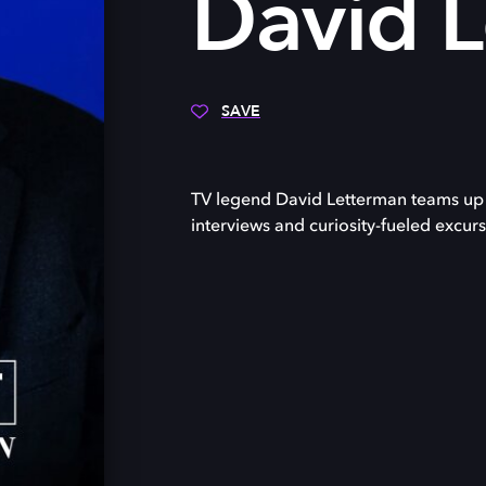
David 
SAVE
TV legend David Letterman teams up w
interviews and curiosity-fueled excursi