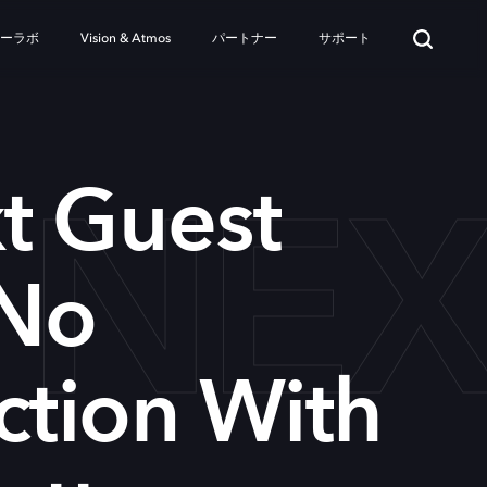
ターラボ
Vision & Atmos
パートナー
サポート
 NEX
t Guest
No
ction With