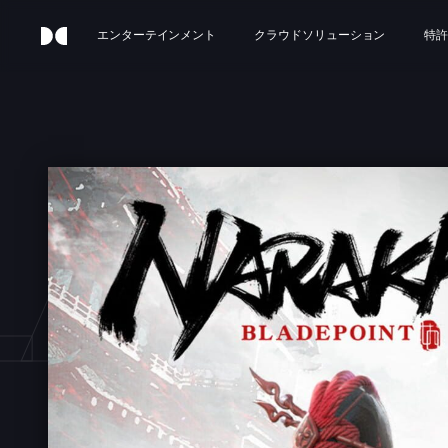
エンターテインメント
クラウドソリューション
特許
LAD