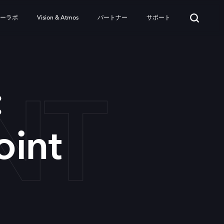
ターラボ
Vision & Atmos
パートナー
サポート
NT
:
oint