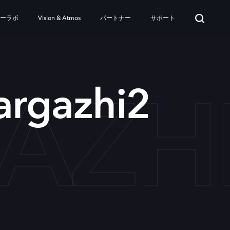
ターラボ
Vision & Atmos
パートナー
サポート
AZH
rgazhi2