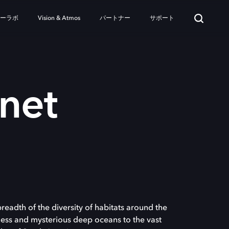
ターラボ
Vision & Atmos
パートナー
サポート
net
eadth of the diversity of habitats around the
ness and mysterious deep oceans to the vast