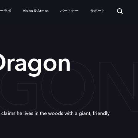
ターラボ
Vision & Atmos
パートナー
サポート
AGO
Dragon
laims he lives in the woods with a giant, friendly