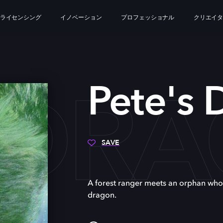
ライセンシング
イノベーション
プロフェッショナル
クリエイ
S DR
Pete's 
SAVE
A forest ranger meets an orphan who c
dragon.