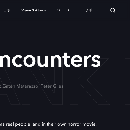
ターラボ
Vision & Atmos
パートナー
サポート
ANK
ncounters
: Gaten Matarazzo, Peter Giles
as real people land in their own horror movie.