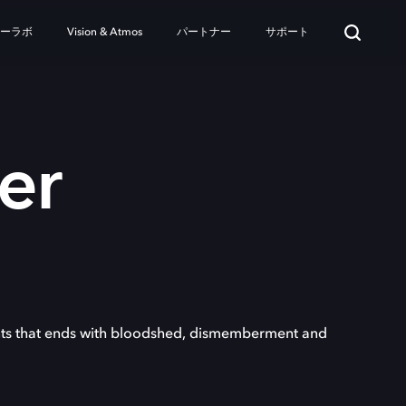
ターラボ
Vision & Atmos
パートナー
サポート
er
ents that ends with bloodshed, dismemberment and