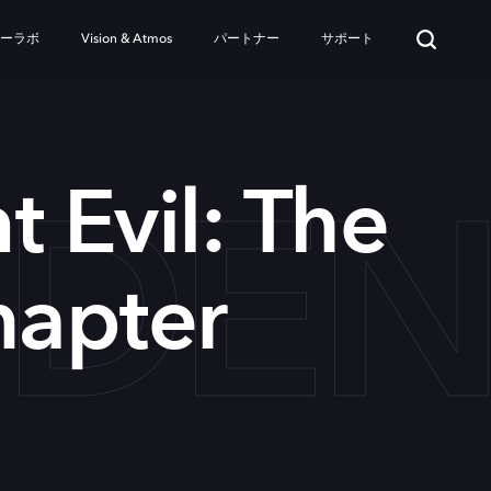
ターラボ
Vision & Atmos
パートナー
サポート
IDEN
t Evil: The
hapter