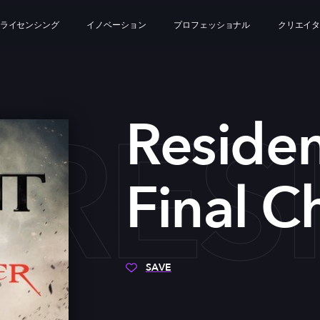
ライセンシング
イノベーション
プロフェッショナル
クリエイ
RES
Residen
Final C
SAVE