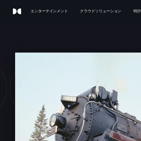
エンターテインメント
クラウドソリューション
特許
CKY