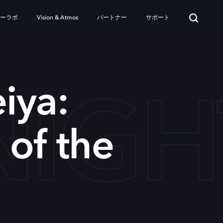
ターラボ
Vision & Atmos
パートナー
サポート
KNIG
eiya:
 of the