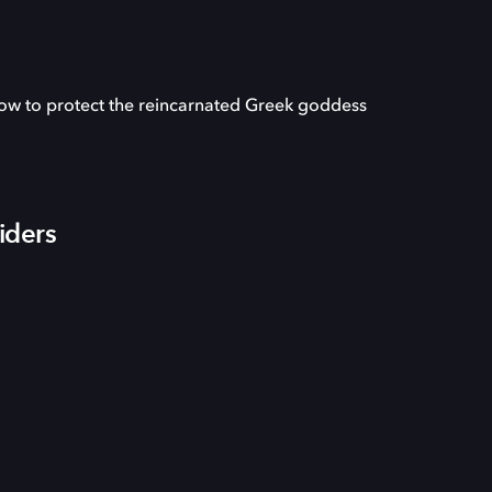
vow to protect the reincarnated Greek goddess
iders