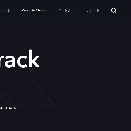
ターラボ
Vision & Atmos
パートナー
サポート
CK
rack
Eastman.