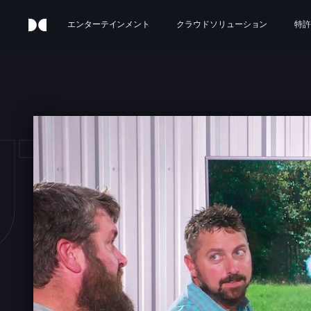
エンターテインメント
クラウドソリューション
特許
THE