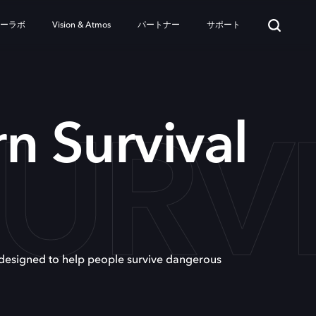
ターラボ
Vision & Atmos
パートナー
サポート
URV
n Survival
 designed to help people survive dangerous