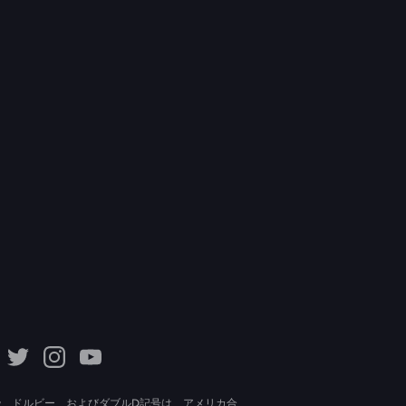
lby、ドルビー、およびダブルD記号は、アメリカ合