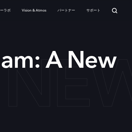
ターラボ
Vision & Atmos
パートナー
サポート
A NE
Jam: A New