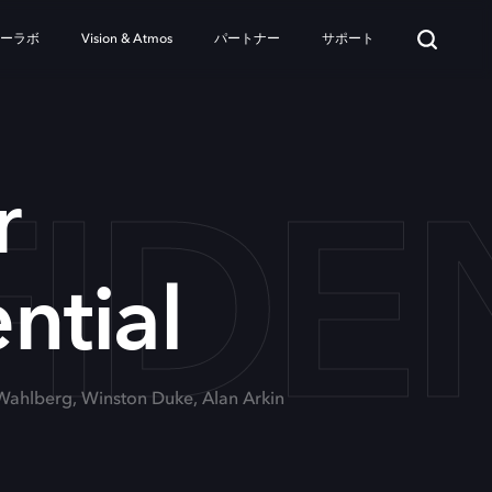
ターラボ
Vision & Atmos
パートナー
サポート
IDE
r
ntial
 Wahlberg, Winston Duke, Alan Arkin