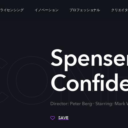
ライセンシング
イノベーション
プロフェッショナル
クリエイ
CONF
Spense
Confide
Director: Peter Berg
Starring: Mark
SAVE