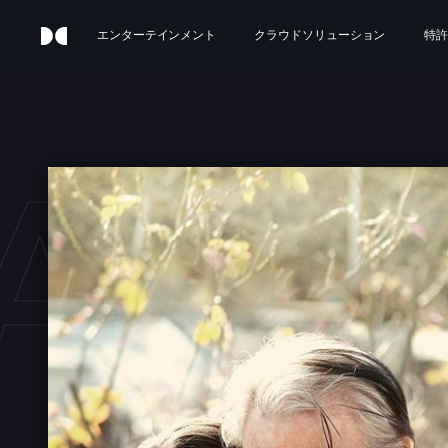
エンターテインメント
クラウドソリューション
特許
AND