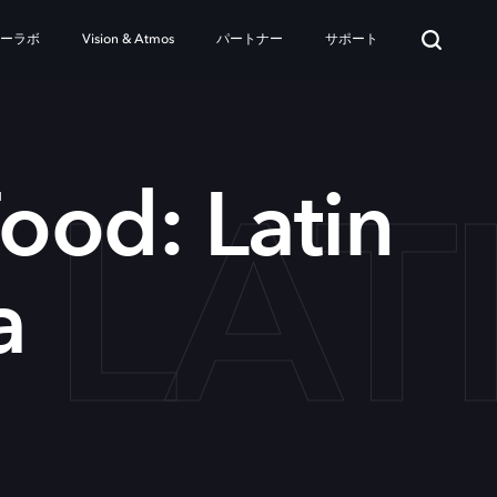
ターラボ
Vision & Atmos
パートナー
サポート
 LAT
Food: Latin
a