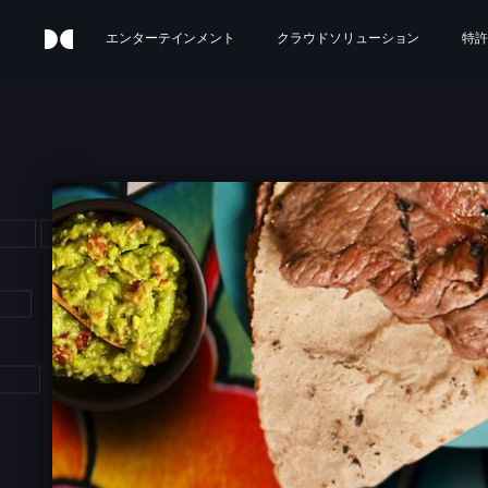
エンターテインメント
クラウドソリューション
特許
ET F