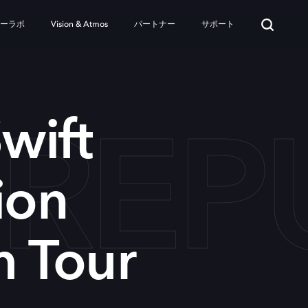
ターラボ
Vision & Atmos
パートナー
サポート
 RE
wift
ion
m Tour