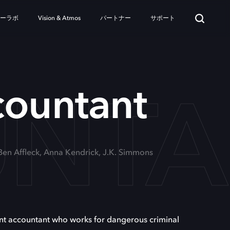
ターラボ
Vision & Atmos
パートナー
サポート
UNT
countant
 Ben Affleck, Anna Kendrick, J.K. Simmons
iant accountant who works for dangerous criminal