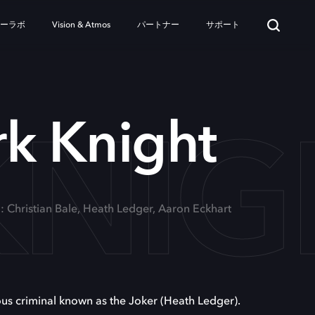
ターラボ
Vision & Atmos
パートナー
サポート
KNIG
k Knight
g: Christian Bale, Heath Ledger, Aaron Eckhart
ious criminal known as the Joker (Heath Ledger).