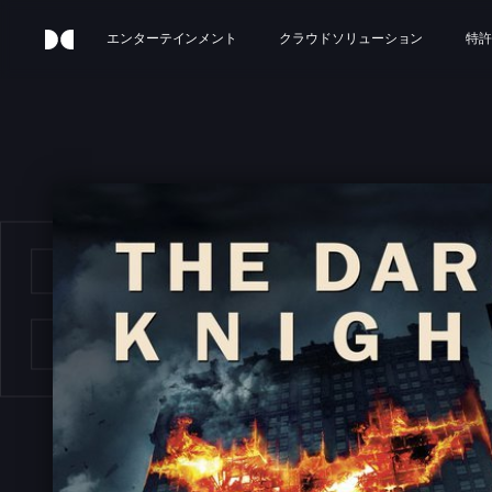
エンターテインメント
クラウドソリューション
特許
E D