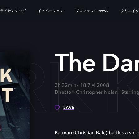
ライセンシング
イノベーション
プロフェッショナル
クリエイ
ARK 
The Dar
2h 32min
18 7月 2008
Director: Christopher Nolan
Starrin
SAVE
Batman (Christian Bale) battles a vic