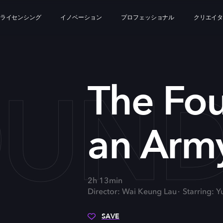
ライセンシング
イノベーション
プロフェッショナル
クリエイ
OUND
The Fo
an Arm
2h 13min
Director: Wai Keung Lau
Starring: Y
SAVE