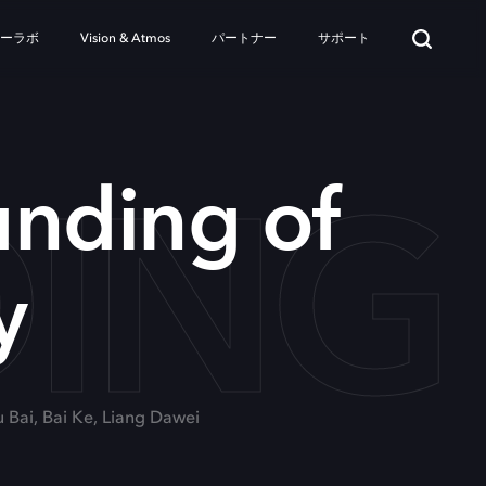
ターラボ
Vision & Atmos
パートナー
サポート
ING
unding of
y
u Bai, Bai Ke, Liang Dawei