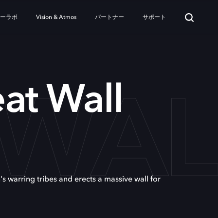
ターラボ
Vision & Atmos
パートナー
サポート
 WAL
at Wall
n's warring tribes and erects a massive wall for