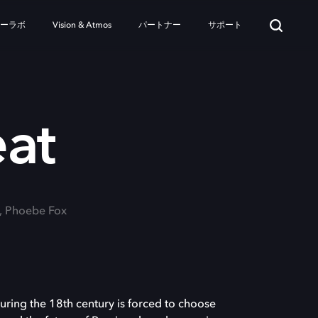
ターラボ
Vision & Atmos
パートナー
サポート
at
t, Phoebe Fox
during the 18th century is forced to choose