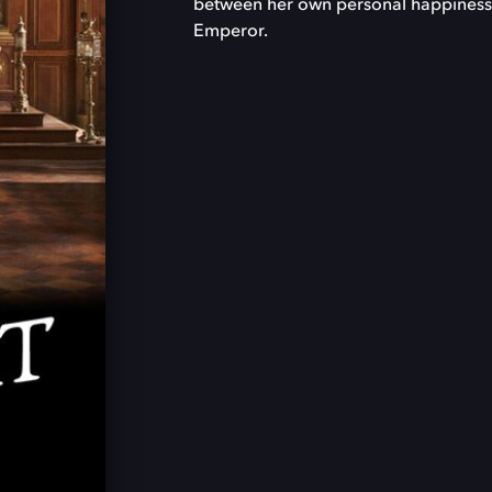
between her own personal happiness a
Emperor.