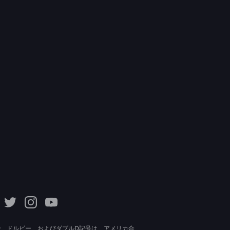
lby、ドルビー、およびダブルD記号は、アメリカ合