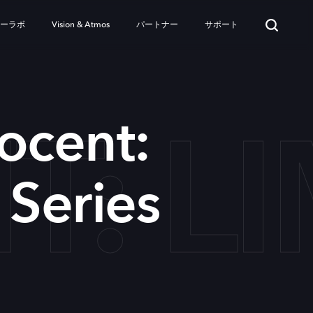
ターラボ
Vision & Atmos
パートナー
サポート
: LI
ocent:
 Series