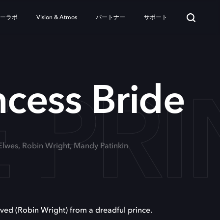
ターラボ
Vision & Atmos
パートナー
サポート
 PRI
ncess Bride
 Elwes, Robin Wright, Mandy Patinkin
oved (Robin Wright) from a dreadful prince.