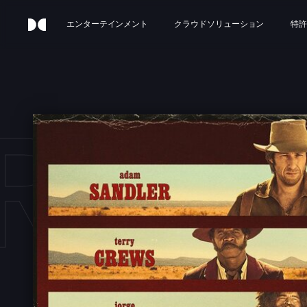
エンターテインメント
クラウドソリューション
特許
RID