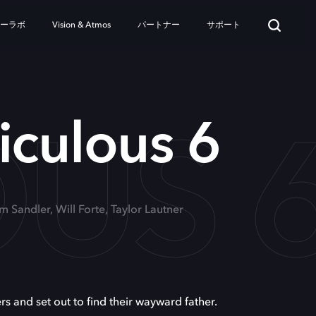
ターラボ
Vision & Atmos
パートナー
サポート
OUS 
iculous 6
m Sandler, Will Forte, Taylor Lautner
rs and set out to find their wayward father.