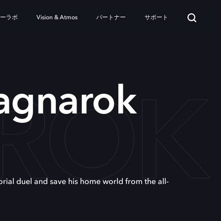
ターラボ
Vision & Atmos
パートナー
サポート
AROK
Ragnarok
orial duel and save his home world from the all-