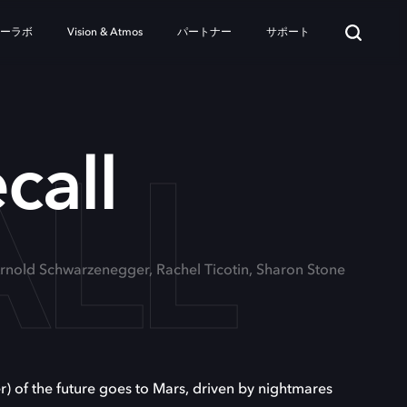
ターラボ
Vision & Atmos
パートナー
サポート
ALL
call
Arnold Schwarzenegger, Rachel Ticotin, Sharon Stone
 of the future goes to Mars, driven by nightmares