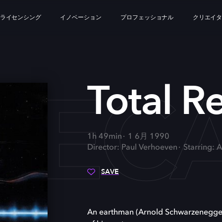
ライセンシング
イノベーション
プロフェッショナル
クリエイ
REC
Total Re
1h 49min
1 6月 1990
Director: Paul Verhoeven
Starring: 
SAVE
An earthman (Arnold Schwarzenegger)