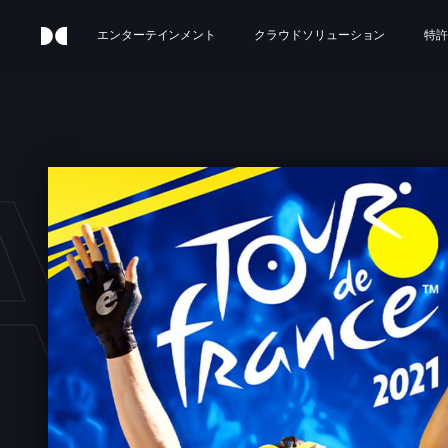
エンターテインメント
クラウドソリューション
特許
ANC