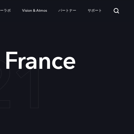
ターラボ
Vision & Atmos
パートナー
サポート
21
 France