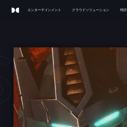
エンターテインメント
クラウドソリューション
特許
FOR