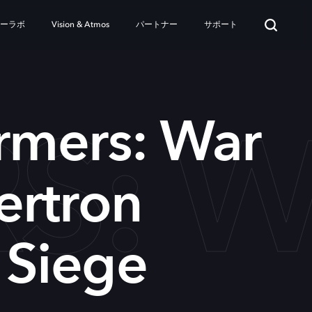
ターラボ
Vision & Atmos
パートナー
サポート
: WA
rmers: War
ertron
: Siege