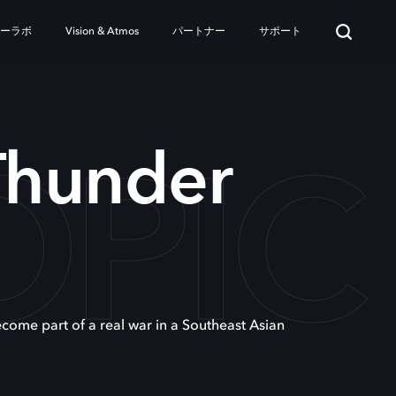
ターラボ
Vision & Atmos
パートナー
サポート
OPIC
Thunder
come part of a real war in a Southeast Asian