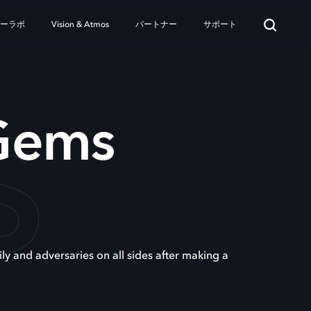
ターラボ
Vision & Atmos
パートナー
サポート
S
Gems
ly and adversaries on all sides after making a