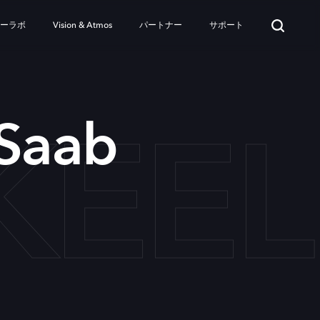
ターラボ
Vision & Atmos
パートナー
サポート
KEEL
 Saab