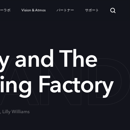
ターラボ
Vision & Atmos
パートナー
サポート
AND 
y and The
ing Factory
 Lilly Williams