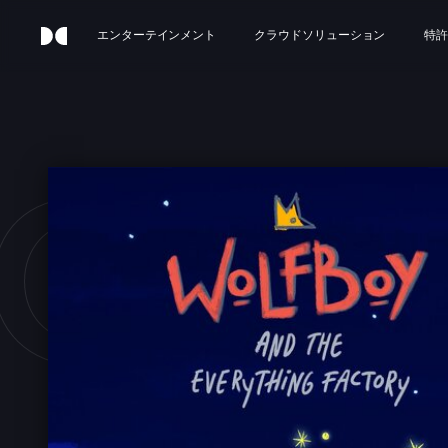
エンターテインメント
クラウドソリューション
特許
OLFB