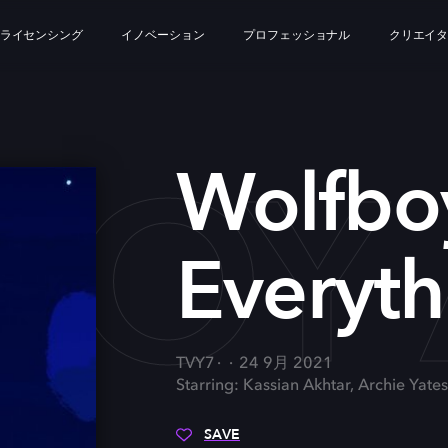
ライセンシング
イノベーション
プロフェッショナル
クリエイ
OY 
Wolfbo
Everyth
TVY7
24 9月 2021
Starring: Kassian Akhtar, Archie Yates,
SAVE