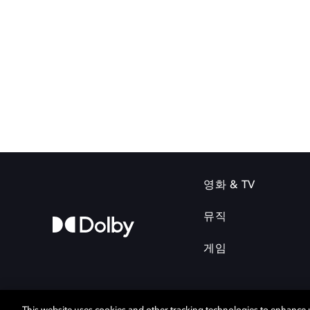
영화 & TV
뮤직
게임