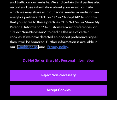
and traffic on our website. We and certain third parties also
돌비가 어떻게 비주얼, 다감각적 몰입, 그리고 이를
record and use information about your use of our site,
가능하게 하는 시스템의 미래를 이끌어가고 있는
which we may share with our social media, advertising and
지 알아보세요.
analytics partners. Click on “X” or “Accept All” to confirm
that you agree to these practices, “Do Not Sell or Share My
Personal Information” to customize your preferences, or
“Reject Non-Necessary” to decline the use of certain
cookies. If we have detected an opt-out preference signal
then it will be honored. Further information is available in
our
Cookie policy
and
Privacy policy
.
Do Not Sell or Share My Personal Information
Reject Non-Necessary
Accept Cookies
오디오 경험
헤드 트래킹 기술과 청각 인식에 대한 심층 연구를
통해, 돌비는 사실적이면서도 깊이 몰입되는 사운