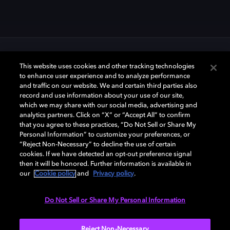
This website uses cookies and other tracking technologies
to enhance user experience and to analyze performance
경품
이용약관
and traffic on our website. We and certain third parties also
record and use information about your use of our site,
which we may share with our social media, advertising and
analytics partners. Click on “X” or “Accept All” to confirm
that you agree to these practices, “Do Not Sell or Share My
Personal Information” to customize your preferences, or
“Reject Non-Necessary” to decline the use of certain
GRAND PRIZE
cookies. If we have detected an opt-out preference signal
한정판 진 뮤직 프레임
then it will be honored. Further information is available in
our
Cookie policy
and
Privacy policy
.
당신이 주인공이 될 기회
Do Not Sell or Share My Personal Information
[한정판 진 뮤직 프레임 구성]
Reject Non-Necessary