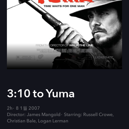
3:10 to Yuma
2h
8 1월 2007
Director: James Mangold
Starring: Russell Crowe,
Christian Bale, Logan Lerman