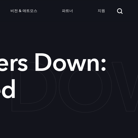
비전 & 애트모스
파트너
지원
S D
ers Down:
ed