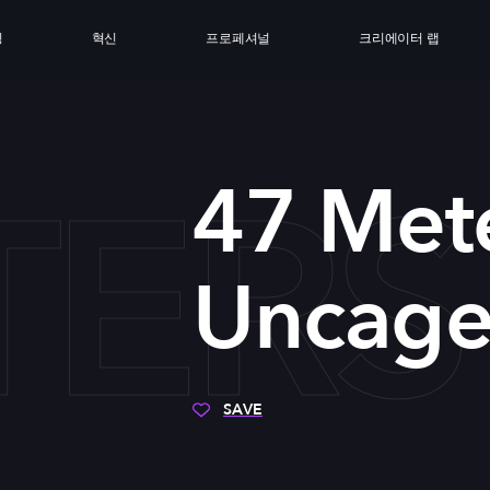
싱
혁신
프로페셔널
크리에이터 랩
TER
47 Met
Uncag
SAVE