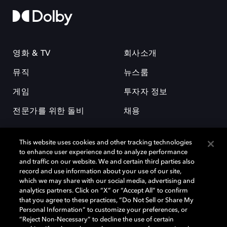
영화 & TV
회사소개
뮤직
뉴스룸
게임
투자자 정보
전문가를 위한 돌비
채용
This website uses cookies and other tracking technologies
to enhance user experience and to analyze performance
and traffic on our website. We and certain third parties also
record and use information about your use of our site,
which we may share with our social media, advertising and
돌비(Dolby)와 double-D 심볼은 미국 및 기타 국가 돌비래버러토리스
analytics partners. Click on “X” or “Accept All” to confirm
(Dolby Laboratories, Inc.)의 등록 및 미등록 상표이다. 그 밖에 다른 자료에
that you agree to these practices, “Do Not Sell or Share My
기재된 상표는 해당 상표 소유권자의 등록상표로 유지된다. © 2025 Dolby
Personal Information” to customize your preferences, or
Laboratories, Inc. All rights reserved.
“Reject Non-Necessary” to decline the use of certain