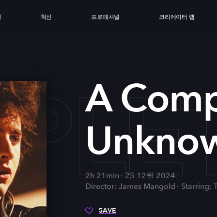
싱
혁신
프로페셔널
크리에이터 랩
MPLE
A Comp
Unkno
2h 21min
25 12월 2024
Director: James Mangold
Starring:
SAVE