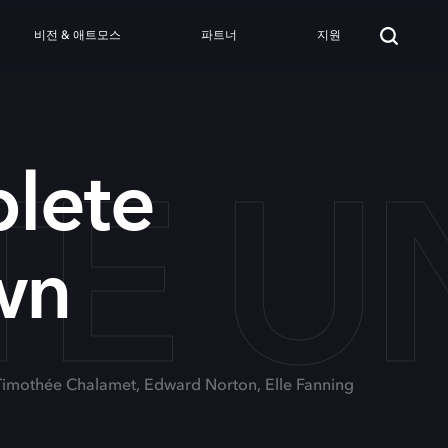
비전 & 애트모스
파트너
지원
TE 
lete
wn
 Timothée Chalamet, Edward Norton, Elle Fanning