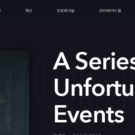
싱
혁신
프로페셔널
크리에이터 랩
OF U
A Serie
Unfort
Events