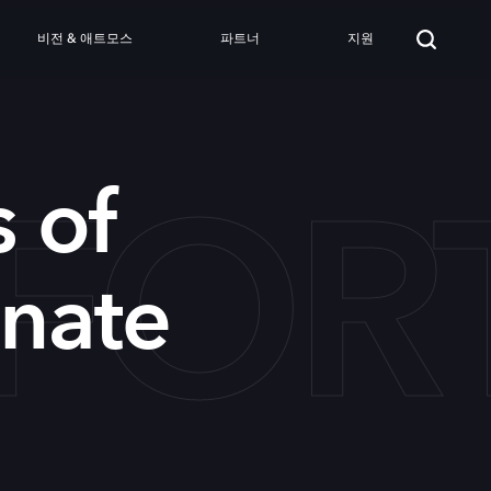
비전 & 애트모스
파트너
지원
NFO
s of
unate