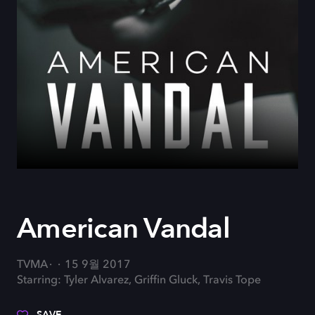
American Vandal
TVMA
15 9월 2017
Starring: Tyler Alvarez, Griffin Gluck, Travis Tope
SAVE