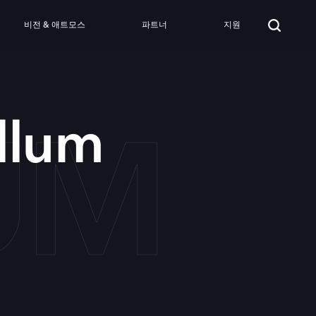
비전 & 애트모스
파트너
지원
UM
llum