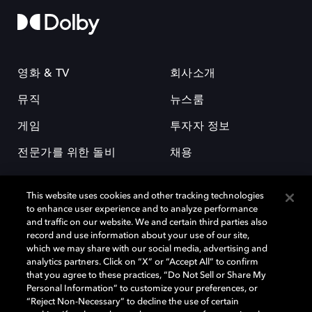
영화 & TV
회사소개
뮤직
뉴스룸
게임
투자자 정보
전문가를 위한 돌비
채용
This website uses cookies and other tracking technologies
to enhance user experience and to analyze performance
and traffic on our website. We and certain third parties also
record and use information about your use of our site,
which we may share with our social media, advertising and
돌비(Dolby)와 double-D 심볼은 미국 및 기타 국가 돌비래버러토리스
analytics partners. Click on “X” or “Accept All” to confirm
(Dolby Laboratories, Inc.)의 등록 및 미등록 상표이다. 그 밖에 다른 자료에
that you agree to these practices, “Do Not Sell or Share My
기재된 상표는 해당 상표 소유권자의 등록상표로 유지된다. © 2025 Dolby
Personal Information” to customize your preferences, or
Laboratories, Inc. All rights reserved.
“Reject Non-Necessary” to decline the use of certain