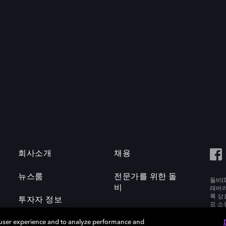
회사소개
채용
뉴스룸
전문가를 위한 돌
돌비(D
비
래버러토
록 상
투자자 정보
표 소
Labora
 user experience and to analyze performance and