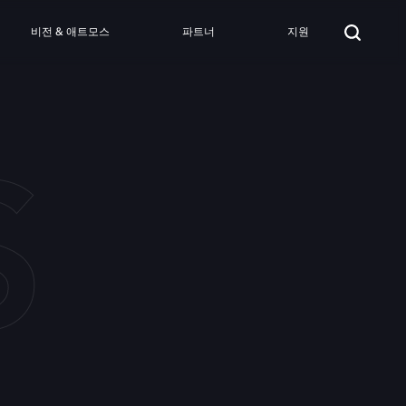
비전 & 애트모스
파트너
지원
S