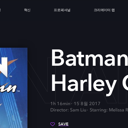
싱
혁신
프로페셔널
크리에이터 랩
N A
Batman
Harley
1h 16min
15 8월 2017
Director: Sam Liu
Starring: Melissa 
SAVE