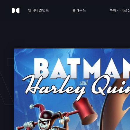
엔터테인먼트
클라우드
특허 라이선
ATMA