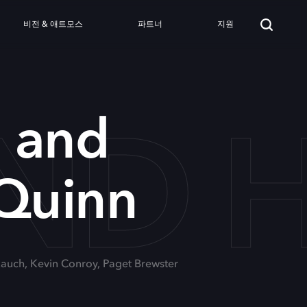
비전 & 애트모스
파트너
지원
ND H
 and
 Quinn
Rauch, Kevin Conroy, Paget Brewster