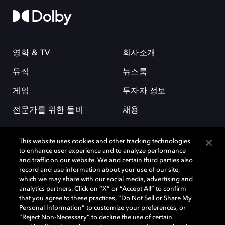
영화 & TV
회사소개
뮤직
뉴스룸
게임
투자자 정보
전문가를 위한 돌비
채용
This website uses cookies and other tracking technologies
to enhance user experience and to analyze performance
and traffic on our website. We and certain third parties also
record and use information about your use of our site,
which we may share with our social media, advertising and
돌비(Dolby)와 double-D 심볼은 미국 및 기타 국가 돌비래버러토리스
analytics partners. Click on “X” or “Accept All” to confirm
(Dolby Laboratories, Inc.)의 등록 및 미등록 상표이다. 그 밖에 다른 자료에
that you agree to these practices, “Do Not Sell or Share My
기재된 상표는 해당 상표 소유권자의 등록상표로 유지된다. © 2025 Dolby
Personal Information” to customize your preferences, or
Laboratories, Inc. All rights reserved.
“Reject Non-Necessary” to decline the use of certain